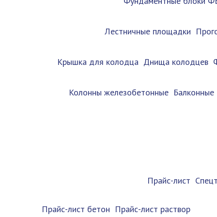
Фундаментные блоки Ф
Лестничные площадки
Прог
Крышка для колодца
Днища колодцев
Колонны железобетонные
Балконные
Прайс-лист
Спец
Прайс-лист бетон
Прайс-лист раствор