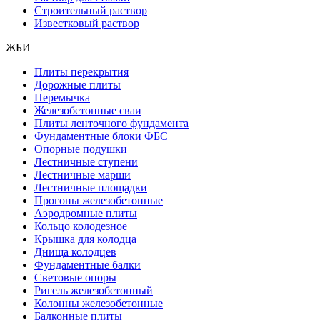
Строительный раствор
Известковый раствор
ЖБИ
Плиты перекрытия
Дорожные плиты
Перемычка
Железобетонные сваи
Плиты ленточного фундамента
Фундаментные блоки ФБС
Опорные подушки
Лестничные ступени
Лестничные марши
Лестничные площадки
Прогоны железобетонные
Аэродромные плиты
Кольцо колодезное
Крышка для колодца
Днища колодцев
Фундаментные балки
Световые опоры
Ригель железобетонный
Колонны железобетонные
Балконные плиты