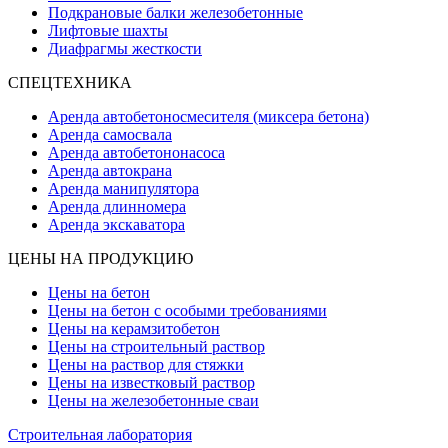
Подкрановые балки железобетонные
Лифтовые шахты
Диафрагмы жесткости
СПЕЦТЕХНИКА
Аренда автобетоносмесителя (миксера бетона)
Аренда самосвала
Аренда автобетононасоса
Аренда автокрана
Аренда манипулятора
Аренда длинномера
Аренда экскаватора
ЦЕНЫ НА ПРОДУКЦИЮ
Цены на бетон
Цены на бетон с особыми требованиями
Цены на керамзитобетон
Цены на строительный раствор
Цены на раствор для стяжки
Цены на известковый раствор
Цены на железобетонные сваи
Строительная лаборатория