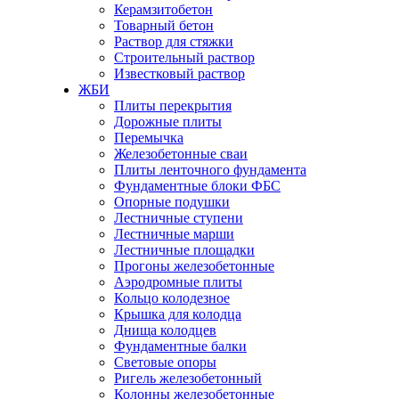
Керамзитобетон
Товарный бетон
Раствор для стяжки
Строительный раствор
Известковый раствор
ЖБИ
Плиты перекрытия
Дорожные плиты
Перемычка
Железобетонные сваи
Плиты ленточного фундамента
Фундаментные блоки ФБС
Опорные подушки
Лестничные ступени
Лестничные марши
Лестничные площадки
Прогоны железобетонные
Аэродромные плиты
Кольцо колодезное
Крышка для колодца
Днища колодцев
Фундаментные балки
Световые опоры
Ригель железобетонный
Колонны железобетонные