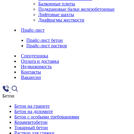
Балконные плиты
Подкрановые балки железобетонные
Лифтовые шахты
Диафрагмы жесткости
Прайс-лист
Прайс-лист бетон
Прайс-лист раствор
Спецтехника
Оплата и доставка
Недвижимость
Контакты
Вакансии
Бетон
Бетон на граните
Бетон на доломите
Бетон с особыми требованиями
Керамзитобетон
Товарный бетон
Раствор для стяжки