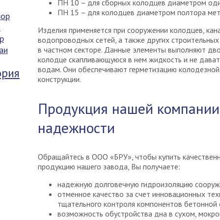
ПН 10 – для сборных колодцев диаметром оди
ПН 15 – для колодцев диаметром полтора мет
вор
и
Изделия применяется при сооружении колодцев, кана
р
водопроводных сетей, а также других строительных
аи
в частном секторе. Данные элементы выполняют дв
колодце скапливающуюся в нем жидкость и не дават
водам. Они обеспечивают герметизацию колодезной
ория
конструкции.
Продукция нашей компании
надежности
Обращайтесь в ООО «БРУ», чтобы купить качествен
продукцию нашего завода, Вы получаете:
надежную долговечную гидроизоляцию сооруж
отменное качество за счет инновационных тех
тщательного контроля компонентов бетонной 
возможность обустройства дна в сухом, мокро