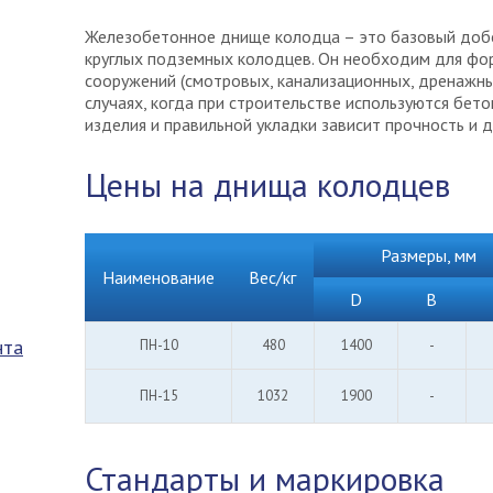
Железобетонное днище колодца – это базовый доб
круглых подземных колодцев. Он необходим для фо
сооружений (смотровых, канализационных, дренажных
случаях, когда при строительстве используются бето
изделия и правильной укладки зависит прочность и д
Цены на днища колодцев
Размеры, мм
Наименование
Вес/кг
D
B
нта
ПН-10
480
1400
-
ПН-15
1032
1900
-
Стандарты и маркировка