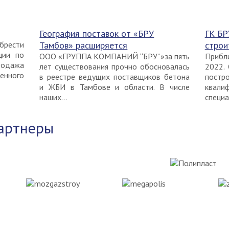
География поставок от «БРУ
ГК БР
брести
Тамбов» расширяется
строи
ции по
ООО «ГРУППА КОМПАНИЙ “БРУ”»за пять
Прибл
родажа
лет существования прочно обосновалась
2022.
енного
в реестре ведущих поставщиков бетона
постр
и ЖБИ в Тамбове и области. В числе
квали
наших...
специа
артнеры