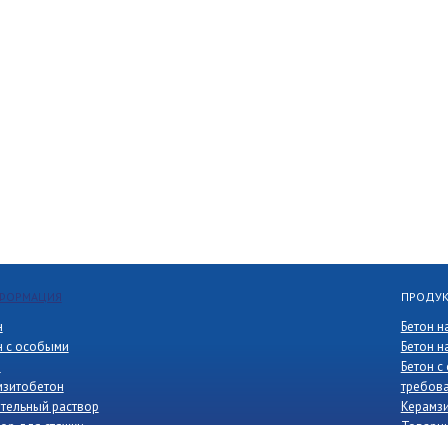
НФОРМАЦИЯ
ПРОДУ
н
Бетон н
н с особыми
Бетон н
и
Бетон с
мзитобетон
требов
ительный раствор
Керамз
ор для стяжки
Товарн
стковый раствор
Раствор