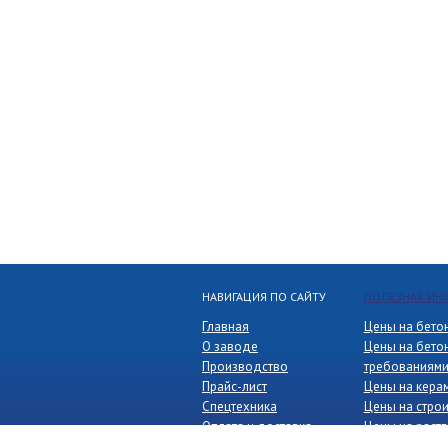
НАВИГАЦИЯ ПО САЙТУ
ПОЛЕЗНАЯ И
Главная
Цены на бето
О заводе
Цены на бето
Производство
требованиям
Прайс-лист
Цены на кера
Спецтехника
Цены на стро
Оплата и доставка
Цены на раств
Недвижимость
Цены на изве