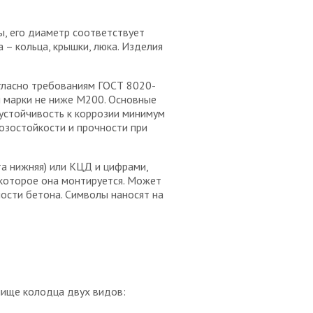
, его диаметр соответствует
– кольца, крышки, люка. Изделия
гласно требованиям ГОСТ 8020-
н марки не ниже М200. Основные
 устойчивость к коррозии минимум
озостойкости и прочности при
а нижняя) или КЦД и цифрами,
которое она монтируется. Может
ости бетона. Символы наносят на
нище колодца двух видов: