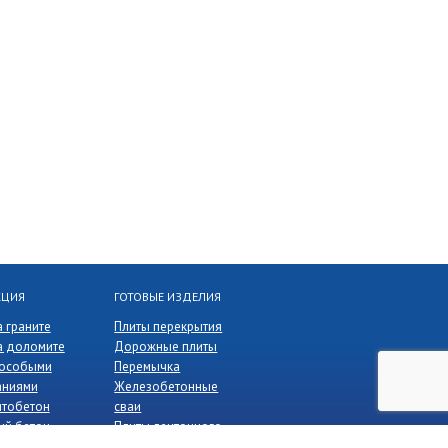
КЦИЯ
ГОТОВЫЕ ИЗДЕЛИЯ
а граните
Плиты перекрытия
а доломите
Дорожные плиты
 особыми
Перемычка
аниями
Железобетонные
итобетон
сваи
ый бетон
Плиты ленточного
 для стяжки
фундамента