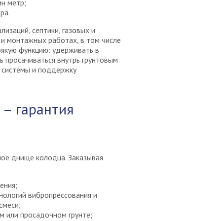
н метр;
ра.
лизаций, септики, газовых и
 и монтажных работах, в том числе
оякую функцию: удерживать в
ь просачиваться внутрь грунтовым
 системы и поддержку
 – гарантия
ное днище колодца. Заказывая
ения;
нологий вибропрессования и
смеси;
м или просадочном грунте;