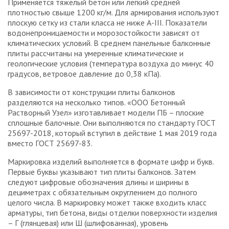
Применяется тяжелый бетон или легкий средней
плотностью свыше 1200 кг/м. Для армирования используют
плоскую сетку из стали класса не ниже А-III. Показатели
водонепроницаемости и морозостойкости зависят от
климатических условий. В среднем панельные балконные
плиты рассчитаны на умеренные климатические и
геологические условия (температура воздуха до минус 40
градусов, ветровое давление до 0,38 кПа).
В зависимости от конструкции плиты балконов
разделяются на несколько типов. «ООО Бетонный
Растворный Узел» изготавливает модели ПБ – плоские
сплошные балочные. Они выполняются по стандарту ГОСТ
25697-2018, который вступил в действие 1 мая 2019 года
вместо ГОСТ 25697-83.
Маркировка изделий выполняется в формате цифр и букв.
Первые буквы указывают тип плиты балконов. Затем
следуют цифровые обозначения длины и ширины в
дециметрах с обязательным округлением до полного
целого числа. В маркировку может также входить класс
арматуры, тип бетона, виды отделки поверхности изделия
– Г (глянцевая) или Ш (шлифованная), уровень