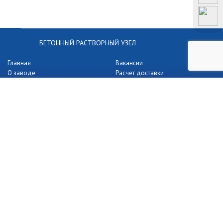
БЕТОННЫЙ РАСТВОРНЫЙ УЗЕЛ
Главная
Вакансии
О заводе
Расчет доставки
Производство
Вакансии
Прайс-лист
Статьи
Спецтехника
Карта сайта
Оплата и доставка
Недвижимость
Контакты
Юр. адрес 392027 Тамбовская область г. Тамбов, ул.
Мичуринская, д.405
ИНН 6800010560
КПП 680001001
© 2026 · ООО «ГРУППА КОМПАНИЙ “БРУ”» · Тамбов
Не является публичной офертой