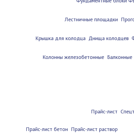
Фундаментные блоки Ф
Лестничные площадки
Прог
Крышка для колодца
Днища колодцев
Колонны железобетонные
Балконные
Прайс-лист
Спец
Прайс-лист бетон
Прайс-лист раствор